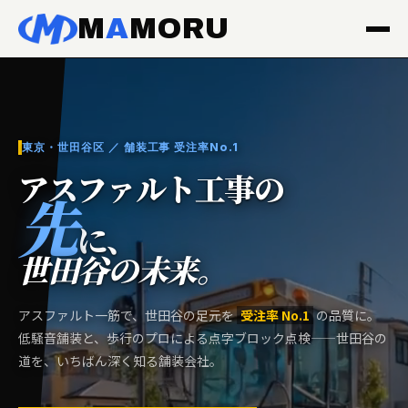
M
A
MORU
道路工事が、私たちの名刺。
東京・世田谷区 ／ 舗装工事 受注率No.1
アスファルト工事の
先
に、
世田谷の未来。
アスファルト一筋で、世田谷の足元を
受注率 No.1
の品質に。
低騒音舗装と、歩行のプロによる点字ブロック点検——世田谷の
道を、いちばん深く知る舗装会社。