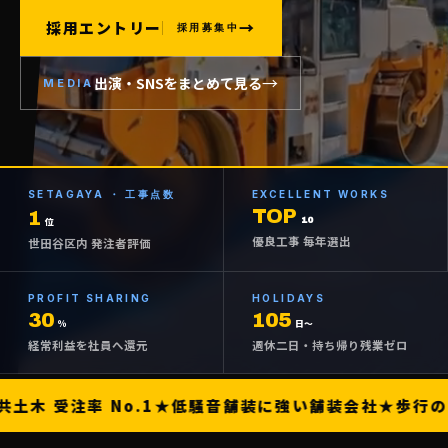
採用エントリー
→
採用募集中
→
出演・SNSをまとめて見る
MEDIA
SETAGAYA ・ 工事点数
EXCELLENT WORKS
TOP
1
10
位
優良工事 毎年選出
世田谷区内 発注者評価
● 現場ビジュアル ／ 東京・世田谷 ／ 右半分に動画掲載予定
PROFIT SHARING
HOLIDAYS
30
105
％
日〜
経常利益を社員へ還元
週休二日・持ち帰り残業ゼロ
土木 受注率 No.1
★
低騒音舗装に強い舗装会社
★
歩行の