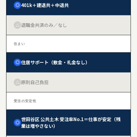
401k＋建退共＋中退共
◎
退職金共済のみ／なし
△
住まい
住居サポート（敷金・礼金なし）
◎
原則自己負担
△
受注の安定性
世田谷区 公共土木 受注率No.1＝仕事が安定（残
◎
業は増やさない）