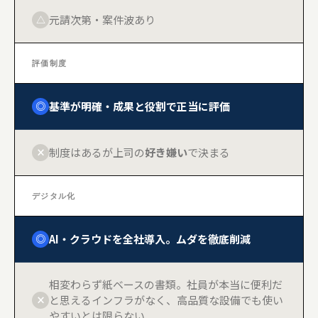
元請次第・案件波あり
△
評価制度
基準が明確・成果と役割で正当に評価
◎
制度はあるが上司の
好き嫌い
で決まる
×
デジタル化
AI・クラウドを全社導入。ムダを徹底削減
◎
相変わらず紙ベースの書類。社員が本当に便利だ
と思えるインフラがなく、高品質な設備でも使い
×
やすいとは限らない