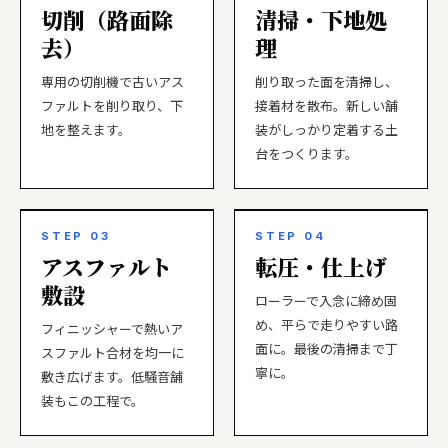
切削（路面除
清掃・下地処
去）
理
専用の切削機で古いアス
削り取った面を清掃し、
ファルトを削り取り、下
接着材を散布。新しい舗
地を整えます。
装がしっかり定着する土
台をつくります。
STEP 03
STEP 04
アスファルト
転圧・仕上げ
敷設
ローラーで入念に締め固
め、平らで走りやすい路
フィニッシャーで熱いア
面に。最後の清掃まで丁
スファルト合材を均一に
寧に。
敷き広げます。低騒音舗
装もこの工程で。