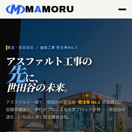
M
A
MORU
道路工事が、私たちの名刺。
東京・世田谷区 ／ 舗装工事 受注率No.1
アスファルト工事の
先
に、
世田谷の未来。
アスファルト一筋で、世田谷の足元を
受注率 No.1
の品質に。
低騒音舗装と、歩行のプロによる点字ブロック点検——世田谷の
道を、いちばん深く知る舗装会社。