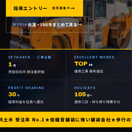
採用エントリー
→
採用募集中
→
出演・SNSをまとめて見る
MEDIA
SETAGAYA ・ 工事点数
EXCELLENT WORKS
TOP
1
10
位
優良工事 毎年選出
世田谷区内 発注者評価
● 現場ビジュアル ／ 東京・世田谷 ／ 右半分に動画掲載予定
PROFIT SHARING
HOLIDAYS
30
105
％
日〜
経常利益を社員へ還元
週休二日・持ち帰り残業ゼロ
土木 受注率 No.1
★
低騒音舗装に強い舗装会社
★
歩行の