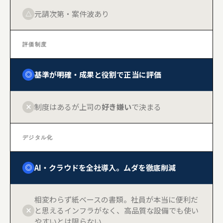
元請次第・案件波あり
△
評価制度
基準が明確・成果と役割で正当に評価
◎
制度はあるが上司の
好き嫌い
で決まる
×
デジタル化
AI・クラウドを全社導入。ムダを徹底削減
◎
相変わらず紙ベースの書類。社員が本当に便利だ
と思えるインフラがなく、高品質な設備でも使い
×
やすいとは限らない