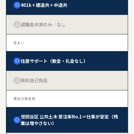
401k＋建退共＋中退共
◎
退職金共済のみ／なし
△
住まい
住居サポート（敷金・礼金なし）
◎
原則自己負担
△
受注の安定性
世田谷区 公共土木 受注率No.1＝仕事が安定（残
◎
業は増やさない）